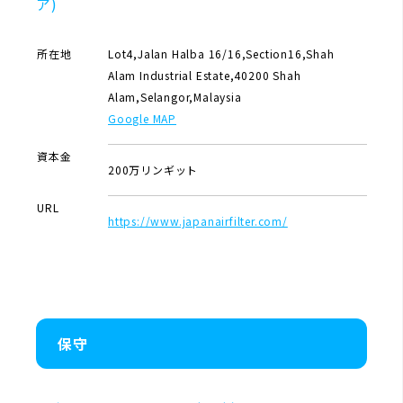
ア)
所在地
Lot4,Jalan Halba 16/16,Section16,Shah
Alam Industrial Estate,40200 Shah
Alam,Selangor,Malaysia
Google MAP
資本金
200万リンギット
URL
https://www.japanairfilter.com/
保守